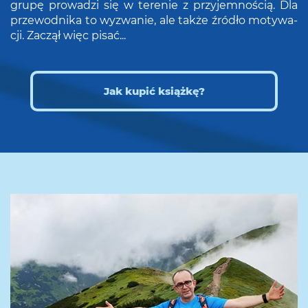
grupę pro­wa­dzi się w te­re­nie z przy­jem­no­ścią. Dla
prze­wod­ni­ka to wy­zwa­nie, ale także źró­dło mo­ty­wa­
cji. Za­czął więc pisać...
Jak kupić książkę?