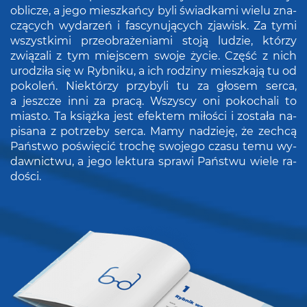
ob­li­cze, a jego miesz­kań­cy byli świad­ka­mi wielu zna­
czą­cych wy­da­rzeń i fa­scy­nu­ją­cych zja­wisk. Za tymi
wszyst­ki­mi prze­obra­że­nia­mi stoją lu­dzie, któ­rzy
zwią­za­li z tym miej­scem swoje życie. Część z nich
uro­dzi­ła się w Ryb­ni­ku, a ich ro­dzi­ny miesz­ka­ją tu od
po­ko­leń. Nie­któ­rzy przy­by­li tu za gło­sem serca,
a jesz­cze inni za pracą. Wszy­scy oni po­ko­cha­li to
mia­sto. Ta książ­ka jest efek­tem mi­ło­ści i zo­sta­ła na­
pi­sa­na z po­trze­by serca. Mamy na­dzie­ję, że ze­chcą
Pań­stwo po­świę­cić tro­chę swo­je­go czasu temu wy­
daw­nic­twu, a jego lek­tu­ra spra­wi Pań­stwu wiele ra­
do­ści.