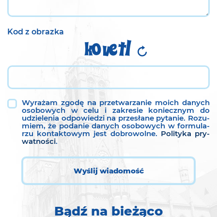
Kod z obrazka
Wy­ra­żam zgodę na prze­twa­rza­nie moich da­nych
oso­bo­wych w celu i za­kre­sie ko­niecz­nym do
udzie­le­nia od­po­wie­dzi na prze­sła­ne py­ta­nie. Ro­zu­
miem, że po­da­nie da­nych oso­bo­wych w for­mu­la­
rzu kon­tak­to­wym jest do­bro­wol­ne.
Po­li­ty­ka pry­
wat­no­ści
.
Wyślij wiadomość
Bądź na bieżąco