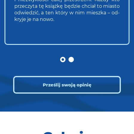
prze­czy­ta tę książ­kę bę­dzie chciał to mia­sto
od­wie­dzić, a ten który w nim miesz­ka – od­
kry­je je na nowo.
Prześlij swoją opinię