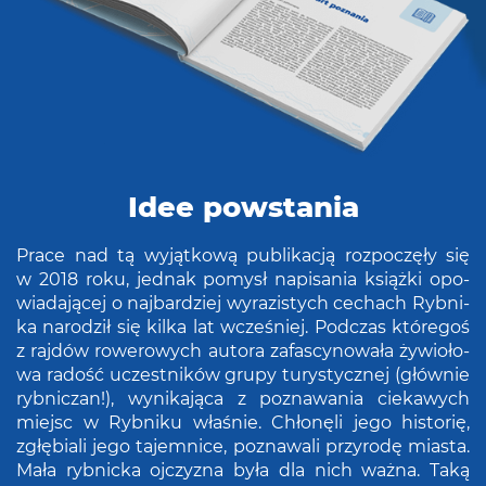
Idee powstania
Prace nad tą wy­jąt­ko­wą pu­bli­ka­cją roz­po­czę­ły się
w 2018 roku, jed­nak po­mysł na­pi­sa­nia książ­ki opo­
wia­da­ją­cej o naj­bar­dziej wy­ra­zi­stych ce­chach Ryb­ni­
ka na­ro­dził się kilka lat wcze­śniej. Pod­czas któ­re­goś
z raj­dów ro­we­ro­wych au­to­ra za­fa­scy­no­wa­ła ży­wio­ło­
wa ra­dość uczest­ni­ków grupy tu­ry­stycz­nej (głów­nie
ryb­ni­czan!), wy­ni­ka­ją­ca z po­zna­wa­nia cie­ka­wych
miejsc w Ryb­ni­ku wła­śnie. Chło­nę­li jego hi­sto­rię,
zgłę­bia­li jego ta­jem­ni­ce, po­zna­wa­li przy­ro­dę mia­sta.
Mała ryb­nic­ka oj­czy­zna była dla nich ważna. Taką