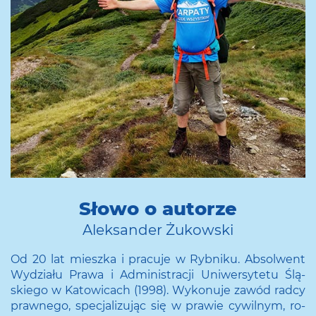
Słowo o autorze
Aleksander Żukowski
Od 20 lat miesz­ka i pra­cu­je w Ryb­ni­ku. Ab­sol­went
Wy­dzia­łu Prawa i Ad­mi­ni­stra­cji Uni­wer­sy­te­tu Ślą­
skie­go w Ka­to­wi­cach (1998). Wy­ko­nu­je zawód radcy
praw­ne­go, spe­cja­li­zu­jąc się w pra­wie cy­wil­nym, ro­