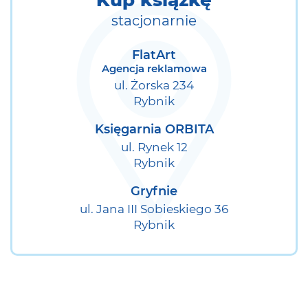
Kup książkę
stacjonarnie
FlatArt
Agencja reklamowa
ul. Żorska 234
Rybnik
Księgarnia ORBITA
ul. Rynek 12
Rybnik
Gryfnie
ul. Jana III Sobieskiego 36
Rybnik