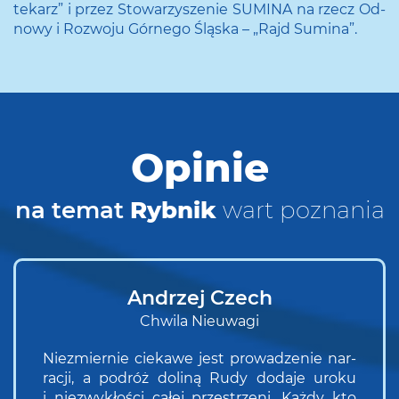
te­karz” i przez Sto­wa­rzy­sze­nie SU­MI­NA na rzecz Od­
no­wy i Roz­wo­ju Gór­ne­go Ślą­ska – „Rajd Su­mi­na”.
Opinie
na temat
Rybnik
wart poznania
Andrzej Czech
Chwila Nieuwagi
Nie­zmier­nie cie­ka­we jest pro­wa­dze­nie nar­
ra­cji, a po­dróż do­li­ną Rudy do­da­je uroku
i nie­zwy­kło­ści całej prze­strze­ni. Każdy kto