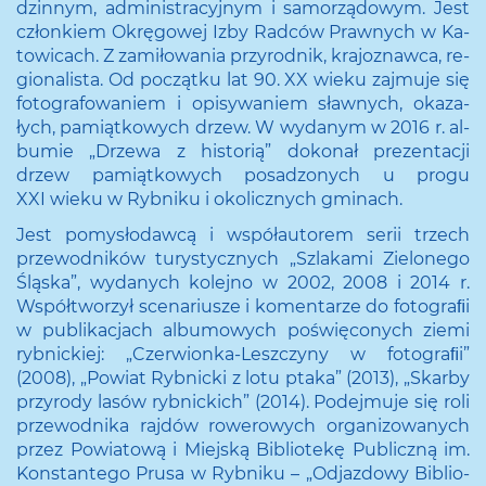
dzin­nym, ad­mi­ni­stra­cyj­nym i sa­mo­rzą­do­wym. Jest
człon­kiem Okrę­go­wej Izby Rad­ców Praw­nych w Ka­
to­wi­cach. Z za­mi­ło­wa­nia przy­rod­nik, kra­jo­znaw­ca, re­
gio­na­li­sta. Od po­cząt­ku lat 90. XX wieku zaj­mu­je się
fo­to­gra­fo­wa­niem i opi­sy­wa­niem sław­nych, oka­za­
łych, pa­miąt­ko­wych drzew. W wy­da­nym w 2016 r. al­
bu­mie „Drze­wa z hi­sto­rią” do­ko­nał pre­zen­ta­cji
drzew pa­miąt­ko­wych po­sa­dzo­nych u progu
XXI wieku w Ryb­ni­ku i oko­licz­nych gmi­nach.
Jest po­my­sło­daw­cą i współ­au­to­rem serii trzech
prze­wod­ni­ków tu­ry­stycz­nych „Szla­ka­mi Zie­lo­ne­go
Ślą­ska”, wy­da­nych ko­lej­no w 2002, 2008 i 2014 r.
Współ­two­rzył sce­na­riu­sze i ko­men­ta­rze do fo­to­graﬁi
w pu­bli­ka­cjach al­bu­mo­wych po­świę­co­nych ziemi
ryb­nic­kiej: „Czer­wion­ka-Lesz­czy­ny w fo­to­graﬁi”
(2008), „Po­wiat Ryb­nic­ki z lotu ptaka” (2013), „Skar­by
przy­ro­dy lasów ryb­nic­kich” (2014). Po­dej­mu­je się roli
prze­wod­ni­ka raj­dów ro­we­ro­wych or­ga­ni­zo­wa­nych
przez Po­wia­to­wą i Miej­ską Bi­blio­te­kę Pu­blicz­ną im.
Kon­stan­te­go Prusa w Ryb­ni­ku – „Od­jaz­do­wy Bi­blio­