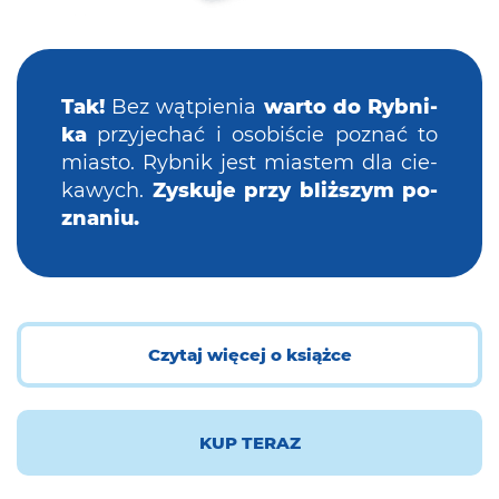
Tak!
Bez wąt­pie­nia
warto do Ryb­ni­
ka
przy­je­chać i oso­bi­ście po­znać to
mia­sto. Ryb­nik jest mia­stem dla cie­
ka­wych.
Zy­sku­je przy bliż­szym po­
zna­niu.
Czytaj więcej o książce
KUP TERAZ