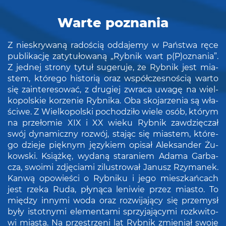
Warte poznania
Z nie­skry­wa­ną ra­do­ścią od­da­je­my w Pań­stwa ręce
pu­bli­ka­cję za­ty­tu­ło­wa­ną „Ryb­nik wart p(P)ozna­nia”.
Z jed­nej stro­ny tytuł su­ge­ru­je, że Ryb­nik jest mia­
stem, któ­re­go hi­sto­rią oraz współ­cze­sno­ścią warto
się za­in­te­re­so­wać, z dru­giej zwra­ca uwagę na wiel­
ko­pol­skie ko­rze­nie Ryb­ni­ka. Oba sko­ja­rze­nia są wła­
ści­we. Z Wiel­ko­pol­ski po­cho­dzi­ło wiele osób, któ­rym
na prze­ło­mie XIX i XX wieku Ryb­nik za­wdzię­czał
swój dy­na­micz­ny roz­wój, sta­jąc się mia­stem, któ­re­
go dzie­je pięk­nym ję­zy­kiem opi­sał Alek­san­der Żu­
kow­ski. Książ­kę, wy­da­ną sta­ra­niem Adama Gar­ba­
cza, swo­imi zdję­cia­mi zi­lu­stro­wał Ja­nusz Rzy­ma­nek.
Kanwą opo­wie­ści o Ryb­ni­ku i jego miesz­kań­cach
jest rzeka Ruda, pły­ną­ca le­ni­wie przez mia­sto. To
mię­dzy in­ny­mi woda oraz roz­wi­ja­ją­cy się prze­mysł
były istot­ny­mi ele­men­ta­mi sprzy­ja­ją­cy­mi roz­kwi­to­
wi mia­sta. Na prze­strze­ni lat Ryb­nik zmie­niał swoje